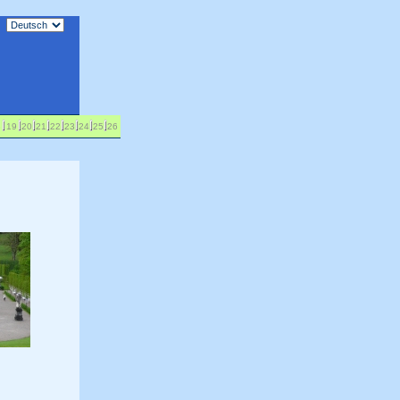
h
m
8
19
20
21
22
23
24
25
26