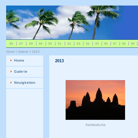
86
87
88
89
90
91
92
93
94
95
96
97
98
99
Home
>
Galerie
>
2013
Home
2013
Galerie
Neuigkeiten
Kambodscha