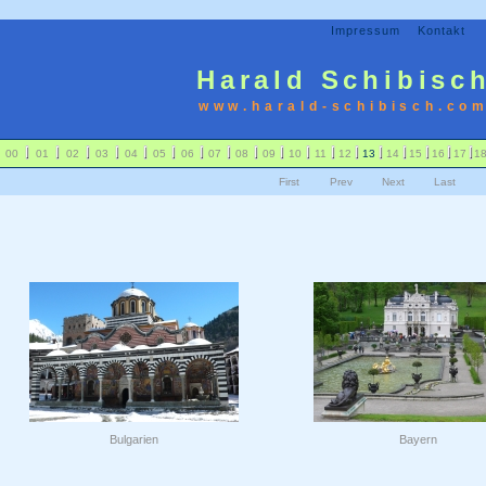
Impressum
Kontakt
Harald Schibisc
www.harald-schibisch.co
00
01
02
03
04
05
06
07
08
09
10
11
12
13
14
15
16
17
1
First
Prev
Next
Last
Bulgarien
Bayern